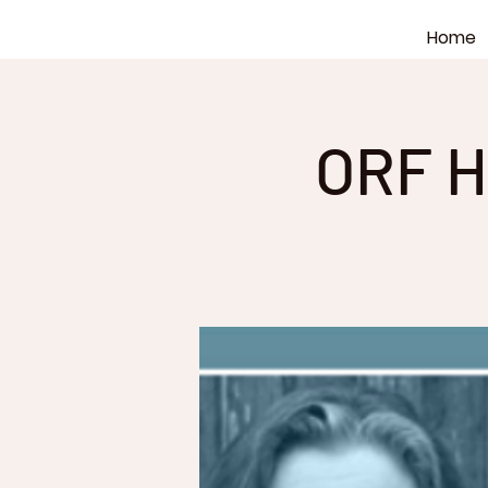
Home
ORF H